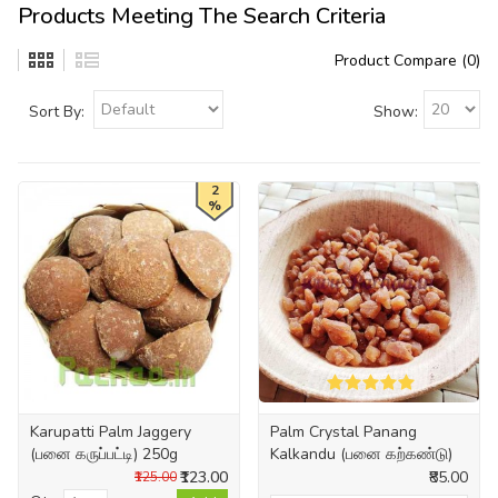
Products Meeting The Search Criteria
Product Compare (0)
Sort By:
Show:
2
%
Karupatti Palm Jaggery
Palm Crystal Panang
(பனை கருப்பட்டி) 250g
Kalkandu (பனை கற்கண்டு)
₹123.00
₹85.00
₹125.00