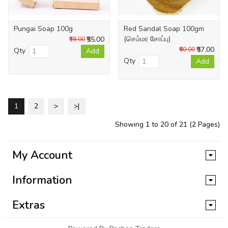
Pungai Soap 100g
Red Sandal Soap 100gm
(செம்மர சோப்பு)
₹55.00
₹58.00
₹57.00
₹60.00
Qty
Add
Qty
Add
1
2
>
>|
Showing 1 to 20 of 21 (2 Pages)
My Account
Information
Extras