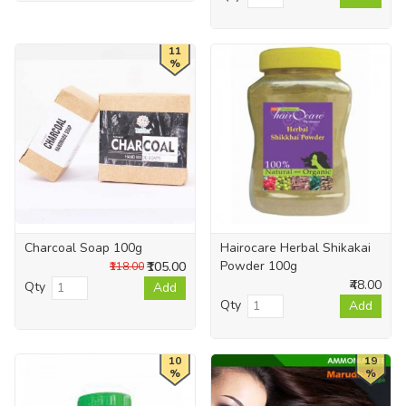
11
%
Charcoal Soap 100g
Hairocare Herbal Shikakai
Powder 100g
₹105.00
₹118.00
₹48.00
Qty
Add
Qty
Add
10
19
%
%