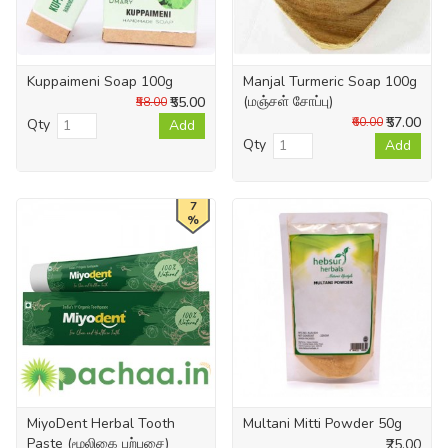
Kuppaimeni Soap 100g
Manjal Turmeric Soap 100g
(மஞ்சள் சோப்பு)
₹55.00
₹58.00
₹57.00
₹60.00
Qty
Add
Qty
Add
7
%
MiyoDent Herbal Tooth
Multani Mitti Powder 50g
Paste (மூலிகை பற்பசை)
₹25.00