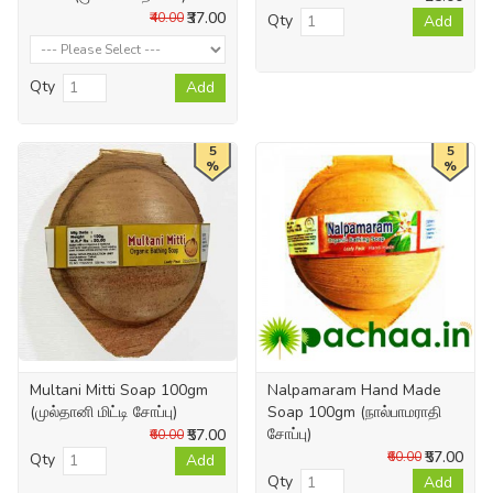
₹37.00
₹40.00
Qty
Add
Qty
Add
5
5
%
%
Multani Mitti Soap 100gm
Nalpamaram Hand Made
(முல்தானி மிட்டி சோப்பு)
Soap 100gm (நால்பாமராதி
சோப்பு)
₹57.00
₹60.00
₹57.00
₹60.00
Qty
Add
Qty
Add