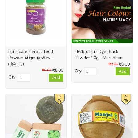
Hairocare Herbal Tooth
Herbal Hair Dye Black
Powder 40gm (மூலிகை
Powder 20g - Marudham
பற்பொடி)
₹80.00
₹99.00
₹45.00
₹50.00
Qty
Add
Qty
Add
5
5
%
%