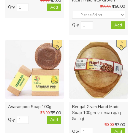
Rice | Naturally Grown
₹57.00
₹60.00
₹150.00
₹190.00
Qty
Add
Qty
Add
5
5
%
%
Avarampoo Soap 100g
Bengal Gram Hand Made
Soap 100gm (கடலை பருப்பு
₹55.00
₹58.00
சோப்பு)
Qty
Add
₹57.00
₹60.00
Qty
Add