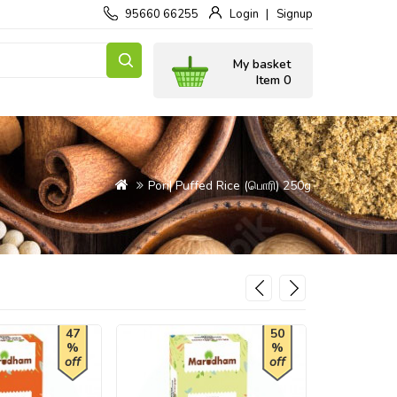
95660 66255
Login
Signup
My basket
Item 0
Pori| Puffed Rice (பொரி) 250g
47
50
%
%
off
off