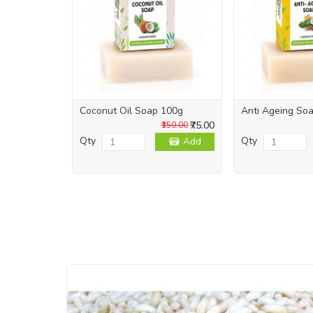
Coconut Oil Soap 100g
Anti Ageing So
₹75.00
₹150.00
Qty
Qty
Add