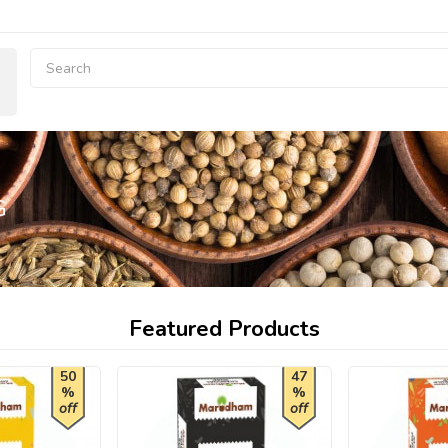
G
Featured Products
50
47
%
%
off
off