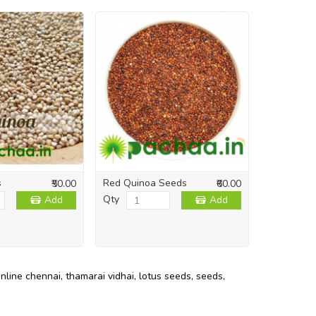
s
Red Quinoa Seeds
₹50.00
₹60.00
Qty
Add
Add
online chennai
,
thamarai vidhai
,
lotus seeds
,
seeds
,