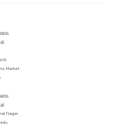
ganic
ral
ock,
ins Market
u
ganic
ral
mal Nagar,
bedu