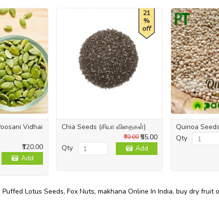
21
%
off
oosani Vidhai
Chia Seeds (சியா விதைகள்)
Quinoa Seed
₹55.00
₹70.00
Qty
₹120.00
Qty
Add
Add
,
Puffed Lotus Seeds
,
Fox Nuts
,
makhana Online In India
,
buy dry fruit 