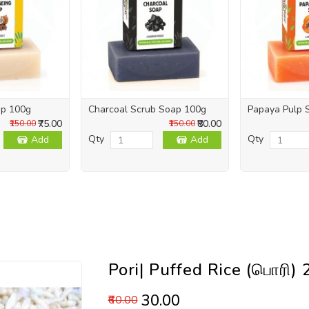
ap 100g
Charcoal Scrub Soap 100g
Papaya Pulp 
₹75.00
₹80.00
₹150.00
₹150.00
Qty
Qty
Add
Add
Pori| Puffed Rice (பொரி)
₹30.00
₹60.00