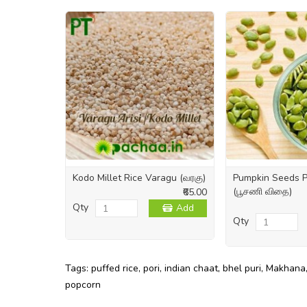
Kodo Millet Rice Varagu (வரகு)
Pumpkin Seeds P
(பூசணி விதை)
₹65.00
Qty
Add
Qty
Tags:
puffed rice
,
pori
,
indian chaat
,
bhel puri
,
Makhana
popcorn