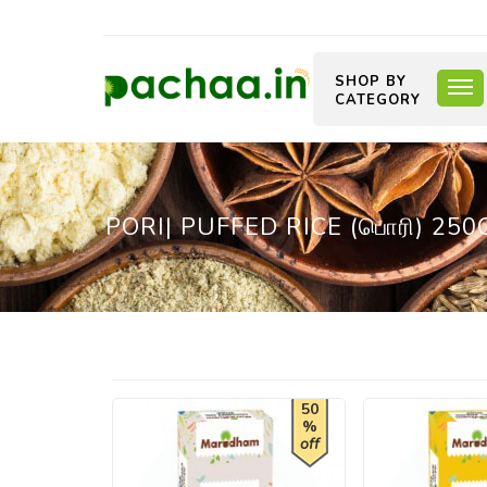
SHOP BY
CATEGORY
PORI| PUFFED RICE (பொரி) 250
50
%
off