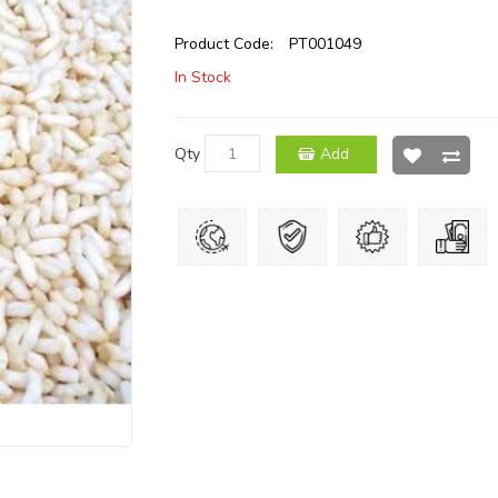
Product Code:
PT001049
In Stock
Qty
Add