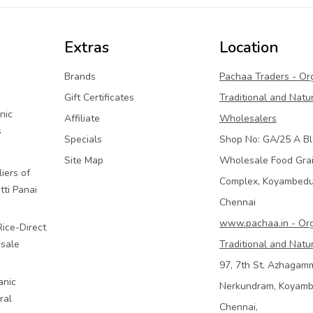
Extras
Location
Brands
Pachaa Traders - Or
Gift Certificates
Traditional and Natu
nic
Affiliate
Wholesalers
s
Specials
Shop No: GA/25 A Bl
Site Map
Wholesale Food Gra
iers of
Complex, Koyambed
tti Panai
Chennai
www.pachaa.in - Or
Rice-Direct
sale
Traditional and Natu
97, 7th St, Azhagam
anic
Nerkundram, Koyam
ral
Chennai,