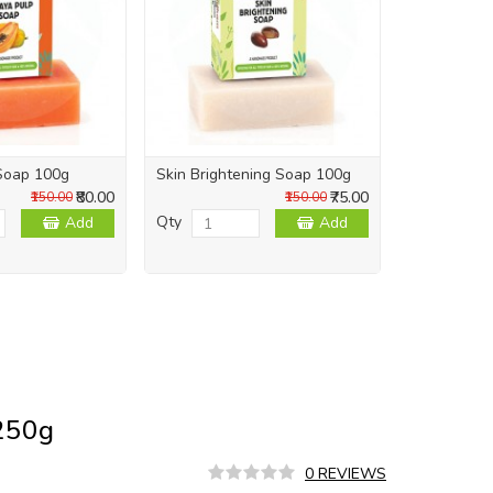
Soap 100g
Skin Brightening Soap 100g
Skin Repai
₹80.00
₹75.00
₹150.00
₹150.00
Qty
Qty
Add
Add
 250g
0 REVIEWS