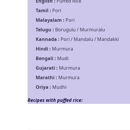
English :
Puffed Rice
Tamil :
Pori
Malayalam :
Pori
Telugu :
Borugulu / Murmuralu
Kannada :
Pori / Mandalu / Mandakki
Hindi :
Murmura
Bengali :
Mudi
Gujarati :
Murmura
Marathi :
Murmura
Oriya :
Mudhi
Recipes with puffed rice: