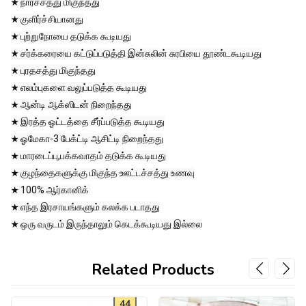
★ நார்ச்சத்து மிகுந்தது

★ குளிர்ச்சியானது

★ புற்றுநோயை தடுக்க கூடியது

★ சர்க்கரையை கட்டுப்படுத்தி இன்சுலின் சுரபியை தூண்டகூடியது

★ புரதசத்து மிகுந்தது

★ எலம்புகளை வலுப்படுத்த கூடியது

★ ஆன்டி ஆக்ஸிடன் நிறைந்தது

★ இரத்த ஓட்டத்தை சீர்ப்படுத்த கூடியது

★ ஓமேகா-3 பேக்ட்டி ஆசிட்டி நிறைந்தது

★ மாரடைப்பு,பக்கவாதம் தடுக்க கூடியது 

★ குழந்தைகளுக்கு மிகுந்த ஊட்டச்சத்து உணவு

★ 100% ஆர்கானிக் 

★ எந்த இரசாயங்களும் கலக்க படாதது

★ ஒரு வருடம் இருந்தாலும் கெடக்கூடியது இல்லை
Related Products
44