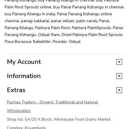
Panang Kizhangu
,
buy Panang Kilangu in chennai
,
buy Palmyra
Palm Root Sprouts online
,
buy Panai Panang Kizhangu in chennai
,
buy Panang Kilangu in india
,
Panai Panang Kizhangu online
chennai
,
panag sakkarai
,
panai vellam
,
palm candy
,
Panai
,
Panang Kilangu
,
Palmyra Palm Root
,
Palmyra PalmSprouts
,
Panai
Panang Kizhangu
,
Odiyal Rare
,
Dried Palmyra Palm Root Sprouts
Flour.Borassus flabellifer
,
Powder
,
Odiyal
My Account
Information
Extras
Pachaa Traders - Organic Traditional and Natural
Wholesalers
Shop No: GA/25 A Block, Wholesale Food Grains Market
Complex, Koyambedu