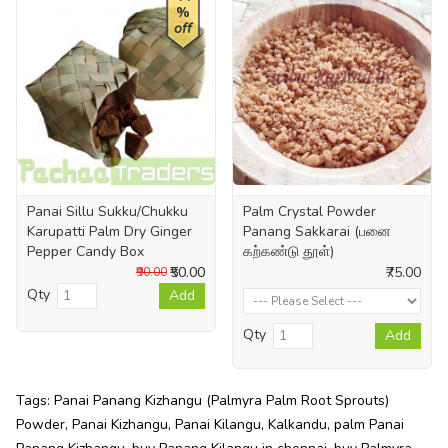
%
off
Panai Sillu Sukku/Chukku
Palm Crystal Powder
Karupatti Palm Dry Ginger
Panang Sakkarai (பனை
Pepper Candy Box
கற்கண்டு தூள்)
₹50.00
₹75.00
₹90.00
Qty
Add
Qty
Add
Tags:
Panai Panang Kizhangu (Palmyra Palm Root Sprouts)
Powder
,
Panai Kizhangu
,
Panai Kilangu
,
Kalkandu
,
palm Panai