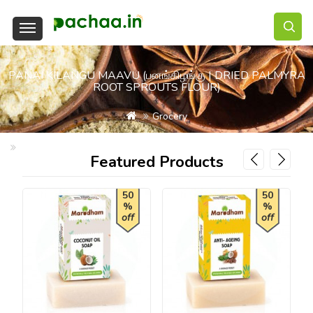
PANAI KILANGU MAAVU (பனங்கிழங்கு | DRIED PALMYRA
ROOT SPROUTS FLOUR)
Grocery
Panai Kilangu Maavu (பனங்கிழங்கு | Dried Palmyra Root Sprouts Fl
Featured Products
50
50
%
%
off
off