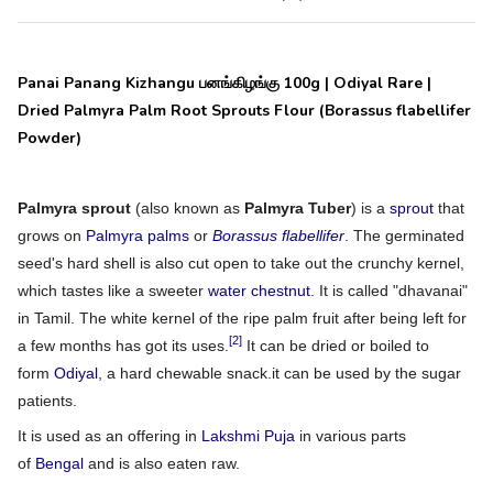
Panai Panang Kizhangu
பனங்கிழங்கு 100g
| Odiyal Rare |
Dried Palmyra Palm Root Sprouts Flour (Borassus flabellifer
Powder)
Palmyra sprout
(also known as
Palmyra Tuber
) is a
sprout
that
grows on
Palmyra palms
or
Borassus flabellifer
. The germinated
seed's hard shell is also cut open to take out the crunchy kernel,
which tastes like a sweeter
water chestnut
. It is called "dhavanai"
in Tamil. The white kernel of the ripe palm fruit after being left for
[2]
a few months has got its uses.
It can be dried or boiled to
form
Odiyal
, a hard chewable snack.it can be used by the sugar
patients.
It is used as an offering in
Lakshmi Puja
in various parts
of
Bengal
and is also eaten raw.